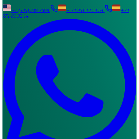
+1 (305) 239-3698
+ 34 951 12 54 54
+34
671 81 32 14