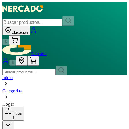
Ubicación
$
Nercado
$
Inicio
Categorías
Hogar
Filtros
1