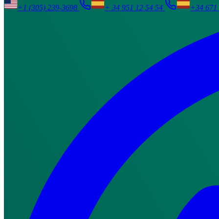
+1 (305) 239-3698
+ 34 951 12 54 54
+34 671 