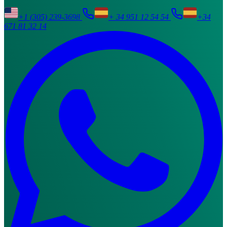
+1 (305) 239-3698
+ 34 951 12 54 54
+34
671 81 32 14