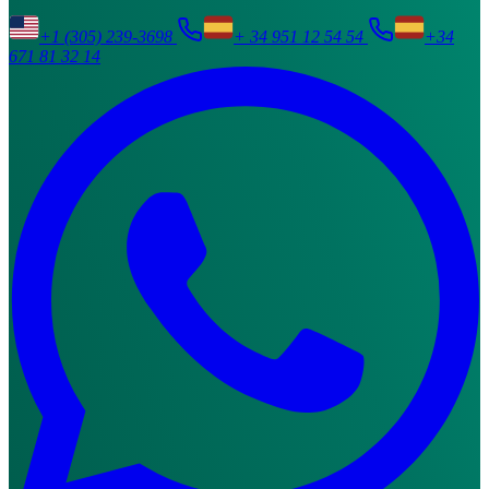
+1 (305) 239-3698
+ 34 951 12 54 54
+34
671 81 32 14