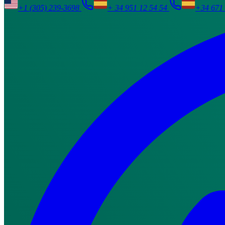
+1 (305) 239-3698
+ 34 951 12 54 54
+34 671 