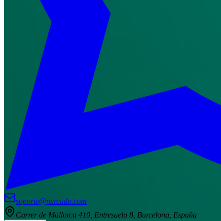
soporte@nercado.com
Carrer de Mallorca 410, Entresuelo 8, Barcelona, España