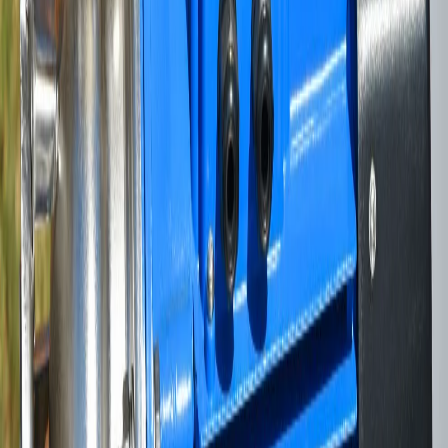
Existen además accesorios que te pueden ser de gran ayuda para
obtener un mayor rendimiento de tu bomba de agua.
Un ejemplo de ello es el kit de presión constante, el cual hará que la
máquina se active cuando la presión baje de manera automática.
También te puede ser de gran ayuda un dispositivo que controle y
avise automáticamente las variaciones notables en el nivel del agua.
Otro accesorio que podrías necesitar son las mangueras para
conectar tu bomba y trasladar el agua de un lugar a otro, como de la
cisterna a un tanque elevado.
Enviar Bombas de agua a Cuba, con
Nercado
A pesar que en el mercado informal de la Isla tus familiares podrán
encontrar algunas variaciones de estos equipos, no siempre tienen la
calidad y requerimientos para cumplir con las necesidades de una