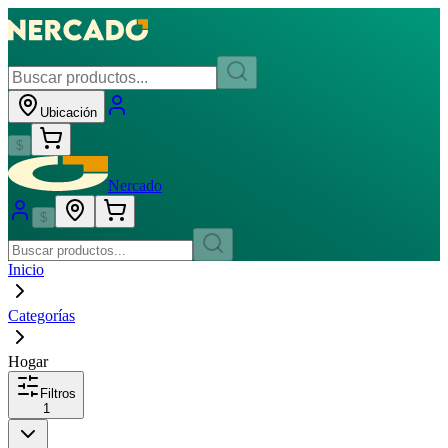
Ubicación
$
Nercado
$
Inicio
Categorías
Hogar
Filtros
1