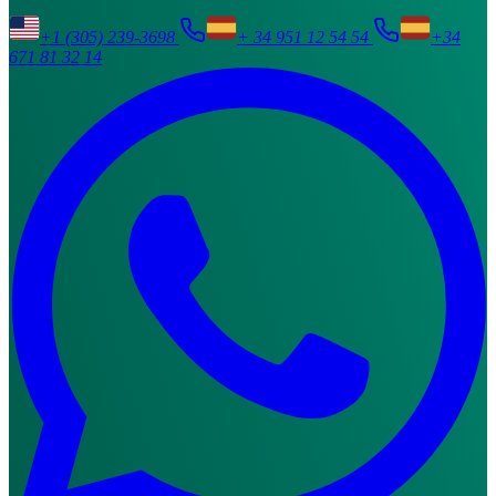
+1 (305) 239-3698
+ 34 951 12 54 54
+34
671 81 32 14