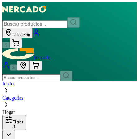
Ubicación
$
Nercado
$
Inicio
Categorías
Hogar
Filtros
1