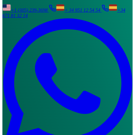
+1 (305) 239-3698
+ 34 951 12 54 54
+34
671 81 32 14