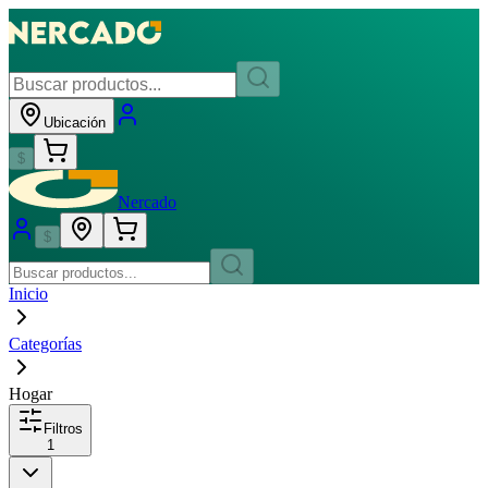
Ubicación
$
Nercado
$
Inicio
Categorías
Hogar
Filtros
1