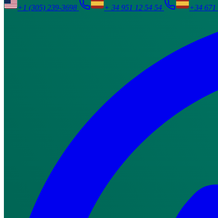
+1 (305) 239-3698
+ 34 951 12 54 54
+34 671 