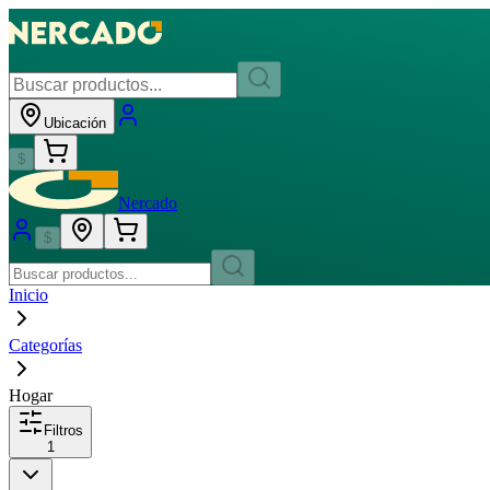
Ubicación
$
Nercado
$
Inicio
Categorías
Hogar
Filtros
1