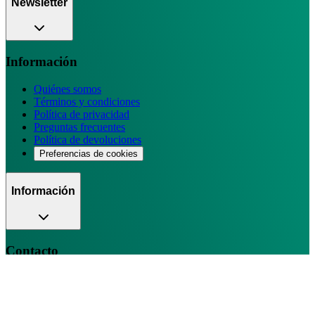
Newsletter
Información
Quiénes somos
Términos y condiciones
Política de privacidad
Preguntas frecuentes
Política de devoluciones
Preferencias de cookies
Información
Contacto
+1 (305) 239-3698
+ 34 951 12 54 54
+34
671 81 32 14