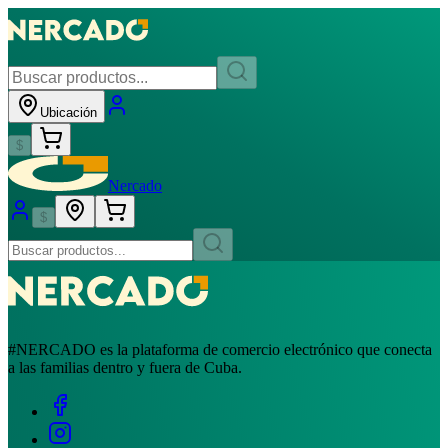
Ubicación
$
Nercado
$
#NERCADO es la plataforma de comercio electrónico que conecta
a las familias dentro y fuera de Cuba.